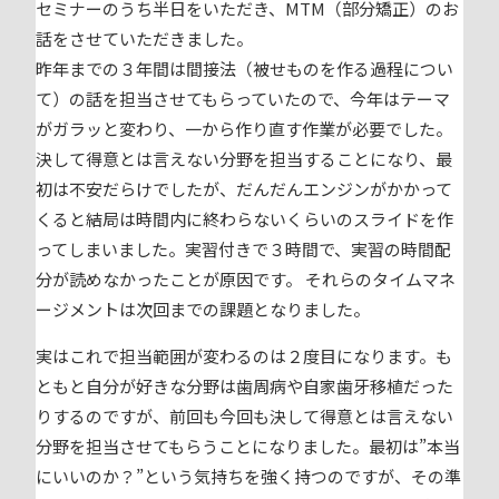
セミナーのうち半日をいただき、MTM（部分矯正）のお
話をさせていただきました。
昨年までの３年間は間接法（被せものを作る過程につい
て）の話を担当させてもらっていたので、今年はテーマ
がガラッと変わり、一から作り直す作業が必要でした。
決して得意とは言えない分野を担当することになり、最
初は不安だらけでしたが、だんだんエンジンがかかって
くると結局は時間内に終わらないくらいのスライドを作
ってしまいました。実習付きで３時間で、実習の時間配
分が読めなかったことが原因です。 それらのタイムマネ
ージメントは次回までの課題となりました。
実はこれで担当範囲が変わるのは２度目になります。も
ともと自分が好きな分野は歯周病や自家歯牙移植だった
りするのですが、前回も今回も決して得意とは言えない
分野を担当させてもらうことになりました。最初は”本当
にいいのか？”という気持ちを強く持つのですが、その準