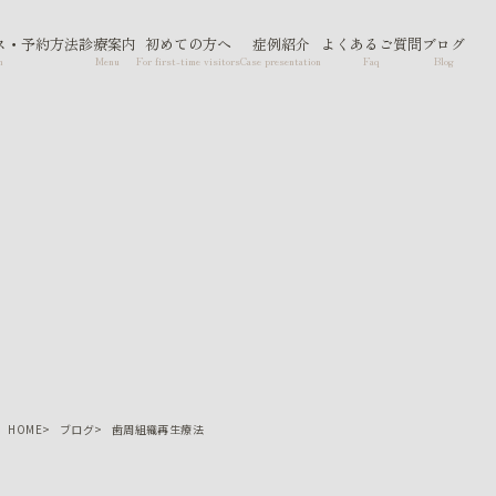
ス・予約方法
診療案内
初めての方へ
症例紹介
よくあるご質問
ブログ
n
Menu
For first-time visitors
Case presentation
Faq
Blog
HOME
ブログ
歯周組織再生療法