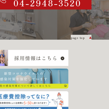
04-2948-3520
page top