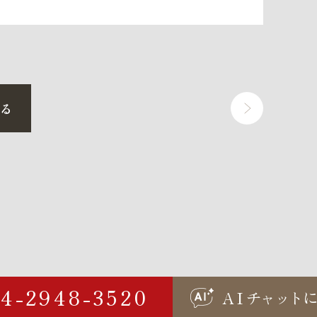
戻る
04-2948-3520
AI
チャ
ッ
ト