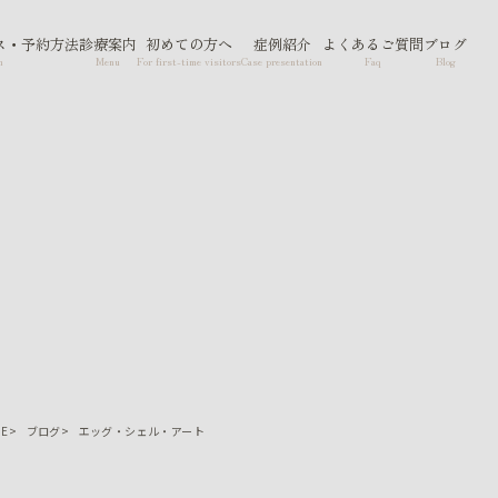
ス・予約方法
診療案内
初めての方へ
症例紹介
よくあるご質問
ブログ
n
Menu
For first-time visitors
Case presentation
Faq
Blog
ME
ブログ
エッグ・シェル・アート