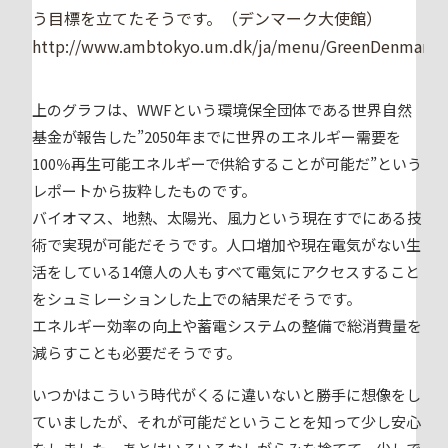
う目標を立てたそうです。（デンマーク大使館）
http://www.ambtokyo.um.dk/ja/menu/GreenDenmark/
上のグラフは、WWFという環境保全団体である世界自然
基金が報告した”
2050年までに世界のエネルギー需要を
100％再生可能エネルギーで供給することが可能だ
”という
レポートから抜粋したものです。
バイオマス、地熱、太陽光、風力という現在すでにある技
術で実現が可能だそうです。人口増加や現在電気がない生
活をしている14億人の人もすべて電気にアクセスすること
をシュミレーションした上での結果だそうです。
エネルギー効率の向上や蓄電システムの整備で総消費量を
減らすことも必要だそうです。
いつかはこういう時代がくるに違いないと勝手に想像をし
ていましたが、それが可能だということを知って少し安心