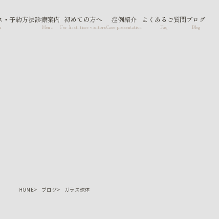
ス・予約方法
診療案内
初めての方へ
症例紹介
よくあるご質問
ブログ
n
Menu
For first-time visitors
Case presentation
Faq
Blog
HOME
ブログ
ガラス球体