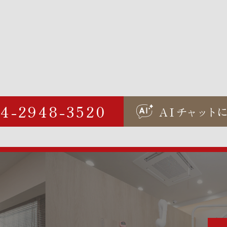
04-2948-3520
AI
チャ
ッ
ト