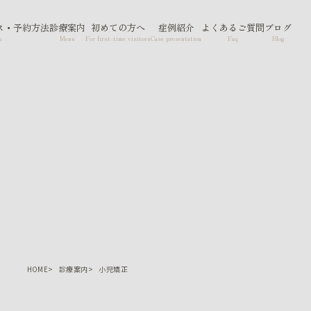
ス・予約方法
診療案内
初めての方へ
症例紹介
よくあるご質問
ブログ
n
Menu
For first-time visitors
Case presentation
Faq
Blog
HOME
診療案内
小児矯正