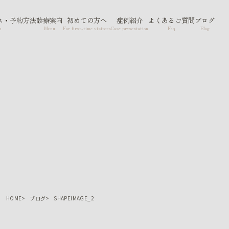
ス・予約方法
診療案内
初めての方へ
症例紹介
よくあるご質問
ブログ
n
Menu
For first-time visitors
Case presentation
Faq
Blog
HOME
ブログ
SHAPEIMAGE_2