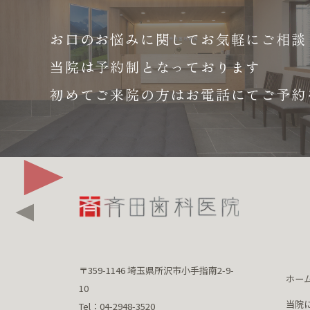
お口のお悩みに関して
お気軽にご相談
当院は予約制となっております
初めてご来院の方はお電話にて
ご予約
〒359-1146 埼玉県所沢市小手指南2-9-
ホー
10
当院
Tel：04-2948-3520