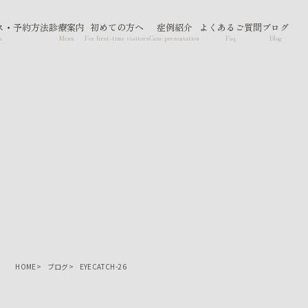
ス・予約方法
診療案内
初めての方へ
症例紹介
よくあるご質問
ブログ
n
Menu
For first-time visitors
Case presentation
Faq
Blog
HOME
ブログ
EYECATCH-26