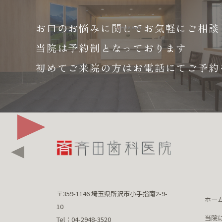
お口のお悩みに関して
お気軽にご相談
当院は予約制となっております
初めてご来院の方はお電話にて
ご予約
〒359-1146 埼玉県所沢市小手指南2-9-
ホー
10
当院
Tel：04-2948-3520