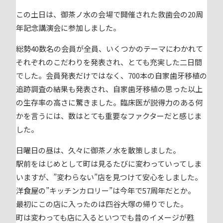
この土日は、御茶ノ水の会場で開催された救歯会の20周
年記念講演会に参加しました。
総勢40数名の会員が全員、いくつかのテーマにわかれて
それぞれのこだわりを発表され、とても充実した二日間
でした。会員発表だけではなく、700本の自家歯牙移植の
追跡調査の結果も発表され、自家歯牙移植の思った以上
の生存率の高さに驚きました。臨床医が説得力のある何
かを言うには、数はとても重要なファクターだと感じま
した。
日曜日の昼は、久々に御茶ノ水を散策しました。
駅前をはじめとして町は見るたびに変わっていってしま
いますが、”変わらない”店を見つけて安心をしました。
洋食屋の”キッチンカロリー”は今年で57周年だとか。
最初にこの店に入ったのは四谷大塚の帰りでした。
町は変わっても店に入るといつでも昔のイメージが甦