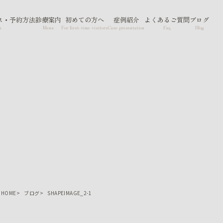
ス・予約方法
診療案内
初めての方へ
症例紹介
よくあるご質問
ブログ
n
Menu
For first-time visitors
Case presentation
Faq
Blog
HOME
ブログ
SHAPEIMAGE_2-1