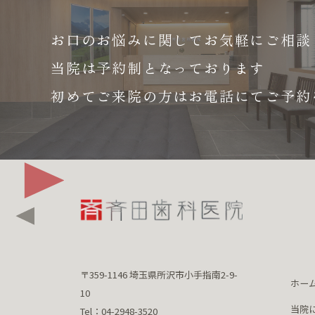
お口のお悩みに関して
お気軽にご相談
当院は予約制となっております
初めてご来院の方はお電話にて
ご予約
〒359-1146 埼玉県所沢市小手指南2-9-
ホー
10
当院
Tel：04-2948-3520