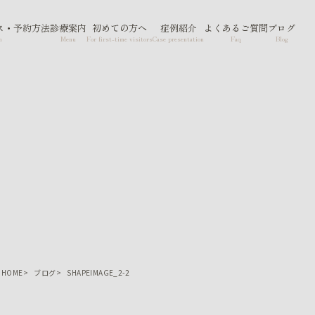
ス・予約方法
診療案内
初めての方へ
症例紹介
よくあるご質問
ブログ
n
Menu
For first-time visitors
Case presentation
Faq
Blog
HOME
ブログ
SHAPEIMAGE_2-2