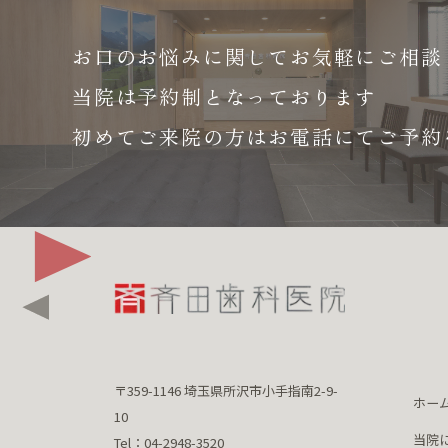
お口のお悩みに関して
お気軽にご相談
当院は予約制となっております
初めてご来院の方はお電話にて
ご予約
〒359-1146 埼玉県所沢市小手指南2-9-
ホー
10
当院
Tel：04-2948-3520