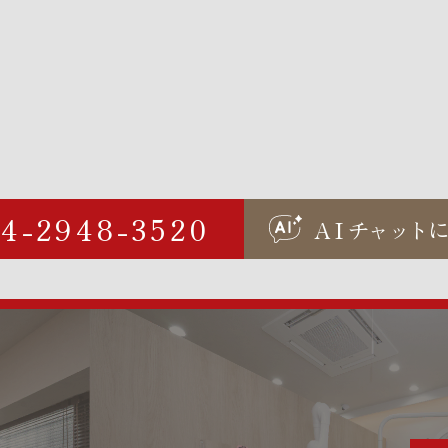
04-2948-3520
AI
チャ
ッ
ト