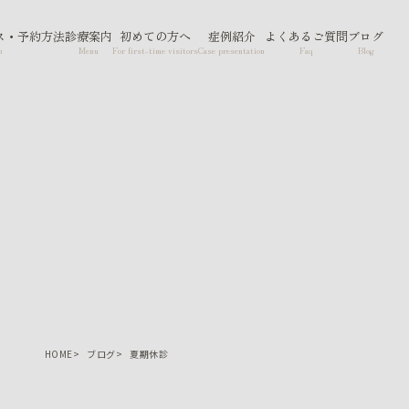
ス・予約方法
診療案内
初めての方へ
症例紹介
よくあるご質問
ブログ
n
Menu
For first-time visitors
Case presentation
Faq
Blog
HOME
ブログ
夏期休診