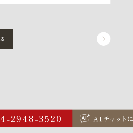
戻る
04-2948-3520
AI
チャ
ッ
ト