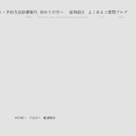
ス・予約方法
診療案内
初めての方へ
症例紹介
よくあるご質問
ブログ
n
Menu
For first-time visitors
Case presentation
Faq
Blog
HOME
ブログ
電波時計