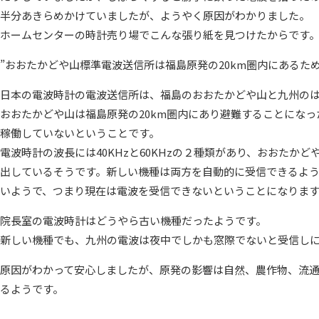
半分あきらめかけていましたが、ようやく原因がわかりました。
ホームセンターの時計売り場でこんな張り紙を見つけたからです
”おおたかどや山標準電波送信所は福島原発の20km圏内にあるた
日本の電波時計の電波送信所は、福島のおおたかどや山と九州の
おおたかどや山は福島原発の20km圏内にあり避難することにな
稼働していないということです。
電波時計の波長には40KHzと60KHzの２種類があり、おおたかどや
出しているそうです。新しい機種は両方を自動的に受信できるよう
いようで、つまり現在は電波を受信できないということになりま
院長室の電波時計はどうやら古い機種だったようです。
新しい機種でも、九州の電波は夜中でしかも窓際でないと受信し
原因がわかって安心しましたが、原発の影響は自然、農作物、流
るようです。