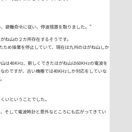
。
め、避難命令に従い、停波措置を取りました。”
はがね山の２カ所存在するそうです。
ったため操業を停止していて、現在は九州のはがね山しか
山は40KHz、新しくできたはがね山は60KHzの電波を
なのですが、古い機種では40KHzしか対応をしていな
す。
にくいということでした。
通、そして電波時計と意外なところにも広がってきてい