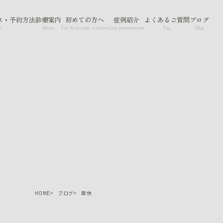
ス・予約方法
診療案内
初めての方へ
症例紹介
よくあるご質問
ブログ
n
Menu
For first-time visitors
Case presentation
Faq
Blog
HOME
ブログ
産休