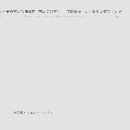
ス・予約方法
診療案内
初めての方へ
症例紹介
よくあるご質問
ブログ
n
Menu
For first-time visitors
Case presentation
Faq
Blog
HOME
ブログ
マネキン