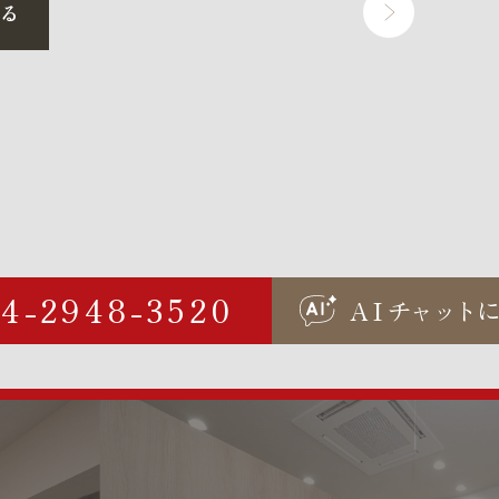
戻る
04-2948-3520
AI
チャ
ッ
ト